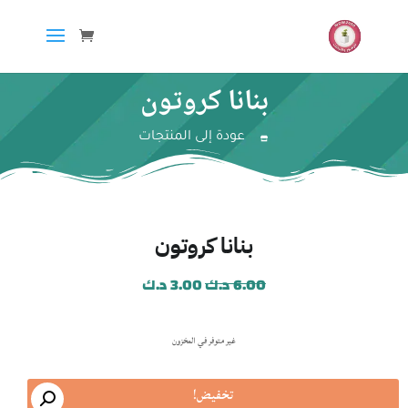
بنانا كروتون
عودة إلى المنتجات
بنانا كروتون
6.00
د.ك
3.00
د.ك
غير متوفر في المخزون
تخفيض!