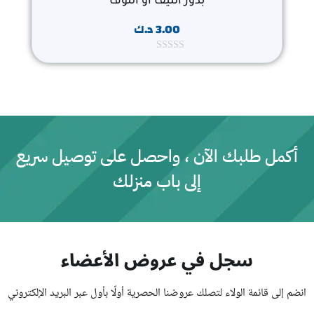
بذور الليف او اللوف
3.00
د.ك
ت
م
ا
ل
ت
ق
ي
ي
م
0
أكمل طلبك الآن ، واحصل على توصيل سريع
م
ن
إلى باب منزلك
5
سجل في عروض الأعضاء
انضم إلى قائمة الولاء لتصلك عروضنا الحصرية أولًا بأول عبر البريد الإلكتروني