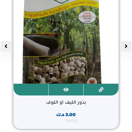
بذور الليف او اللوف
3.00
د.ك
ت
م