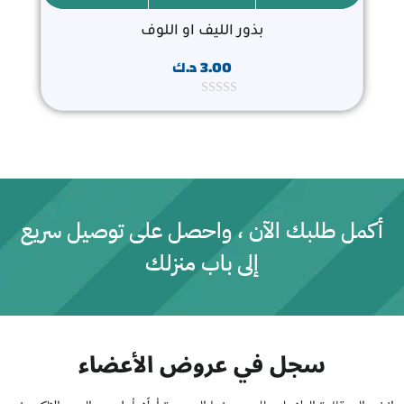
بذور الليف او اللوف
3.00
د.ك
ت
م
ا
ل
ت
ق
ي
ي
م
0
أكمل طلبك الآن ، واحصل على توصيل سريع
م
ن
إلى باب منزلك
5
سجل في عروض الأعضاء