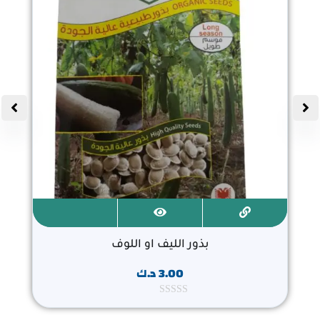
بذور الليف او اللوف
3.00
د.ك
ت
م