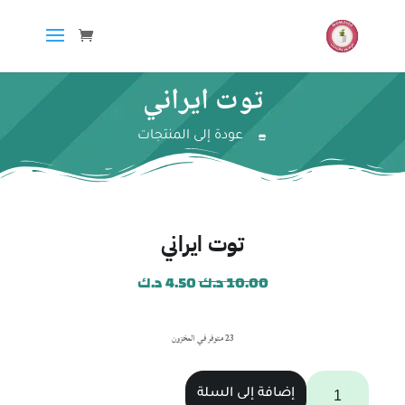
توت ايراني
عودة إلى المنتجات
توت ايراني
10.00
د.ك
4.50
د.ك
23 متوفر في المخزون
إضافة إلى السلة