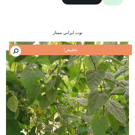
توت ايراني ممتاز
تخفيض!