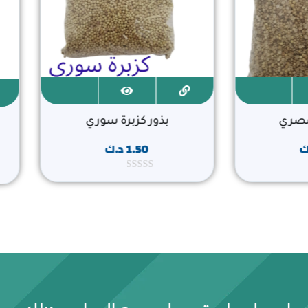
 مصري
بذور كزبرة سوري
ك
1.50
د.ك
ت
م
ا
ل
ت
ق
ي
ي
م
0
م
ن
5