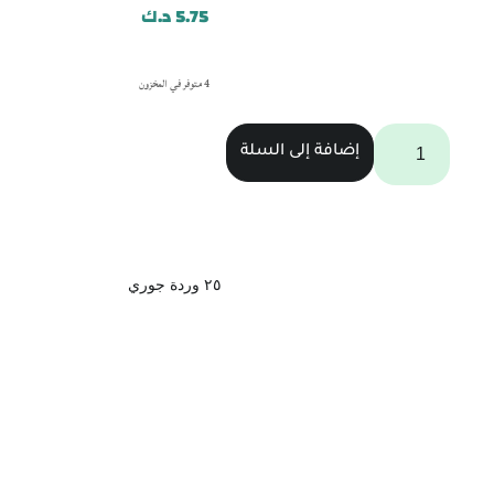
5.75
د.ك
4 متوفر في المخزون
إضافة إلى السلة
٢٥ وردة جوري