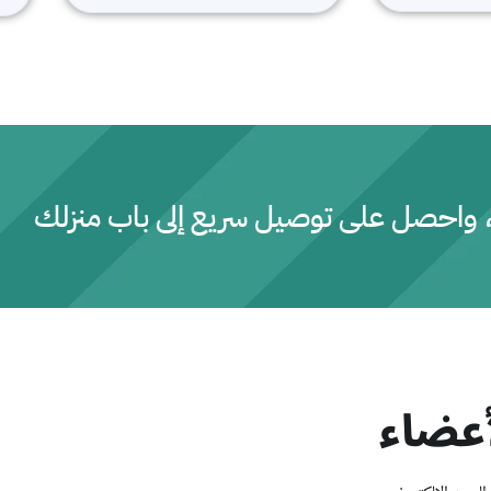
ت
م
ا
ل
ت
ق
ي
ي
م
0
م
ن
5
، واحصل على توصيل سريع إلى باب منزلك
عضاء