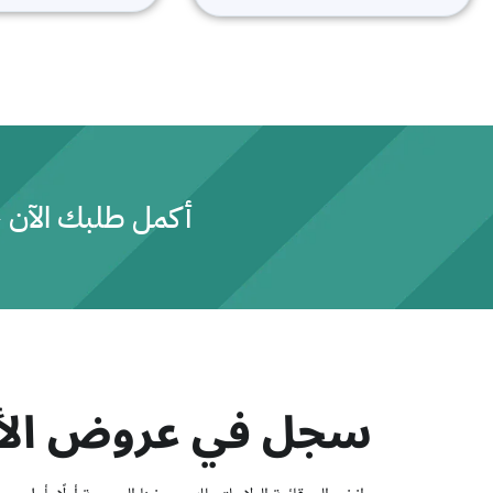
ت
ت
م
م
ا
ا
ل
ل
ت
ت
ق
ق
ي
ي
ي
ي
م
م
0
0
م
م
ن
ن
5
5
أكمل طلبك الآن 
سجل في عروض الأ