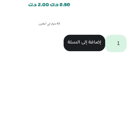
2.50
د.ك
2.00
د.ك
45 متوفر في المخزون
إضافة إلى السلة