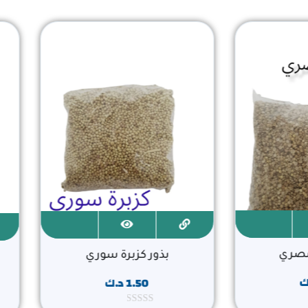
 مصري
بذور كزبرة سوري
ك
1.50
د.ك