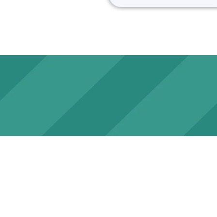
ت
ت
م
م
ا
ا
ل
ل
ت
ت
ق
ق
ي
ي
ي
ي
م
م
0
0
م
م
ن
ن
5
5