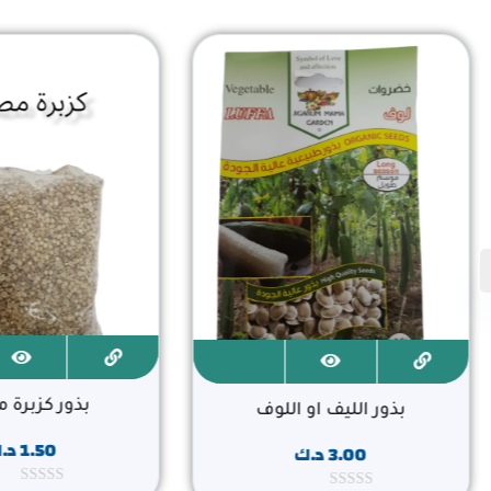
بذور كزبرة
بذور الليف او اللوف
1.50
د.
3.00
د.ك