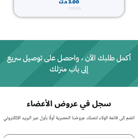
3.00
د.ك
ت
م
ا
ل
ت
ق
ي
ي
م
0
أكمل طلبك الآن ، واحصل على توصيل سريع
م
ن
إلى باب منزلك
5
سجل في عروض الأعضاء
انضم إلى قائمة الولاء لتصلك عروضنا الحصرية أولًا بأول عبر البريد الإلكتروني