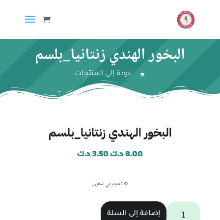
البخور الهندي زنتانيا_بلسم
عودة إلى المنتجات
البخور الهندي زنتانيا_بلسم
8.00
د.ك
3.50
د.ك
187 متوفر في المخزون
إضافة إلى السلة