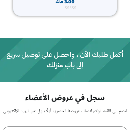
3.00
د.ك
ت
م
ا
ل
ت
ق
ي
ي
م
0
أكمل طلبك الآن ، واحصل على توصيل سريع
م
ن
إلى باب منزلك
5
سجل في عروض الأعضاء
انضم إلى قائمة الولاء لتصلك عروضنا الحصرية أولًا بأول عبر البريد الإلكتروني