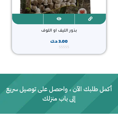
بذور الليف او اللوف
3.00
د.ك
ت
م
ا
ل
ت
ق
ي
ي
م
0
أكمل طلبك الآن ، واحصل على توصيل سريع
م
ن
إلى باب منزلك
5