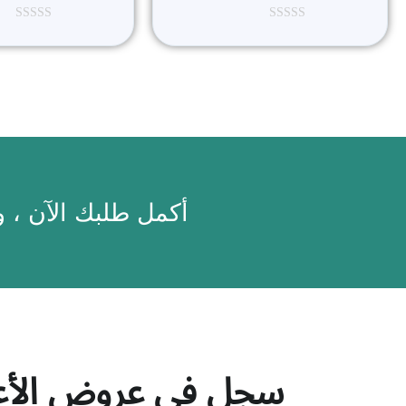
ت
ت
م
م
ا
ا
ل
ل
ت
ت
ق
ق
ي
ي
ي
ي
م
م
0
0
م
م
ن
ن
5
5
أكمل طلبك الآن ، 
سجل في عروض الأع