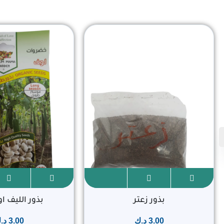
بذور الليف او
بذور زعتر
3.00
د.
3.00
د.ك