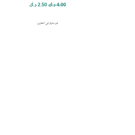
4.00
د.ك
2.50
د.ك
غير متوفر في المخزون