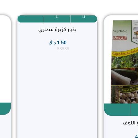
بذور كزبرة مصري
1.50
د.ك
ت
م
ا
ل
ت
ق
ي
ي
م
0
م
ن
5
 اللوف
ك