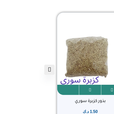
بذور كزبرة سوري
1.50
د.ك