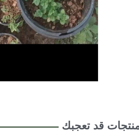
نتجات قد تعجبك