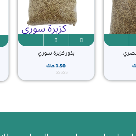
 مصري
بذور كزبرة سوري
ك
1.50
د.ك
ت
م
ا
ل
ت
ق
ي
ي
م
0
م
ن
5