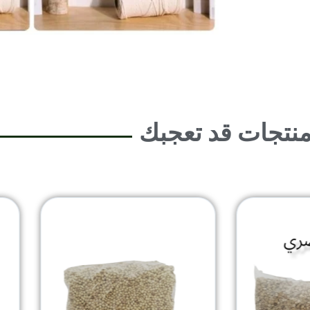
نتجات قد تعجبك