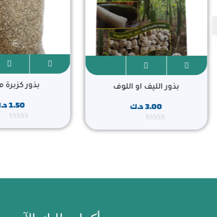
بذور كزبرة
بذور الليف او اللوف
1.50
د.
3.00
د.ك
ت
ت
م
م
ا
ا
ل
ل
ت
ت
ق
ق
ي
ي
ي
ي
م
م
0
0
م
م
ن
ن
5
5