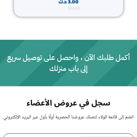
3.00
د.ك
ت
م
ا
ل
ت
ق
ي
ي
م
0
أكمل طلبك الآن ، واحصل على توصيل سريع
م
ن
إلى باب منزلك
5
سجل في عروض الأعضاء
انضم إلى قائمة الولاء لتصلك عروضنا الحصرية أولًا بأول عبر البريد الإلكتروني