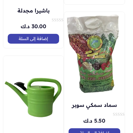
ق
ي
باشيرا مجدلة
ي
م
0
م
30.00
د.ك
ت
ن
م
5
ا
ل
إضافة إلى السلة
ت
ق
ي
ي
م
0
م
ن
5
سماد سمكي سوبر
5.50
د.ك
ت
م
ا