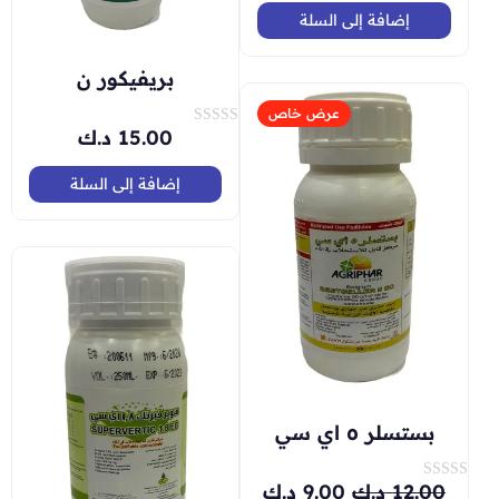
ا
ل
إضافة إلى السلة
ت
ق
ي
بريفيكور ن
ي
م
0
عرض خاص
م
15.00
د.ك
ت
ن
م
5
ا
ل
إضافة إلى السلة
ت
ق
ي
ي
م
0
م
ن
5
بستسلر ٥ اي سي
12.00
د.ك
9.00
د.ك
ت