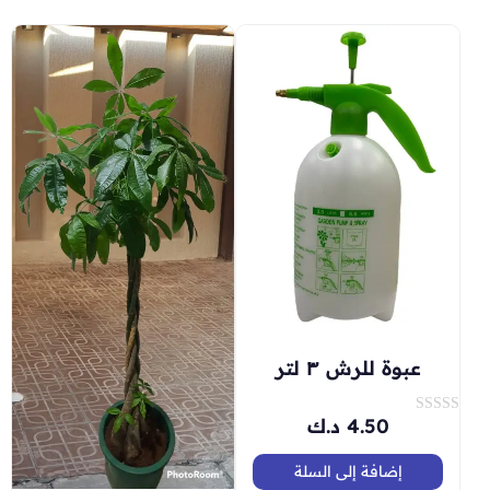
عبوة للرش ٣ لتر
4.50
د.ك
ت
م
ا
ل
إضافة إلى السلة
ت