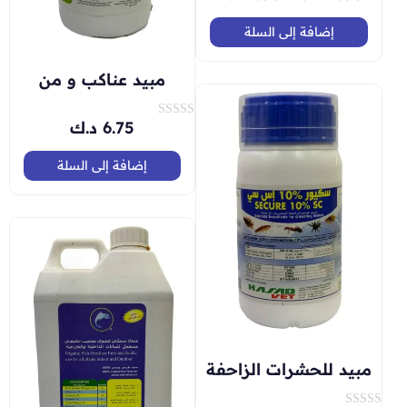
م
ا
ل
إضافة إلى السلة
ت
ق
ي
مبيد عناكب و من
ي
م
0
م
6.75
د.ك
ت
ن
م
5
ا
ل
إضافة إلى السلة
ت
ق
ي
ي
م
0
م
ن
5
مبيد للحشرات الزاحفة