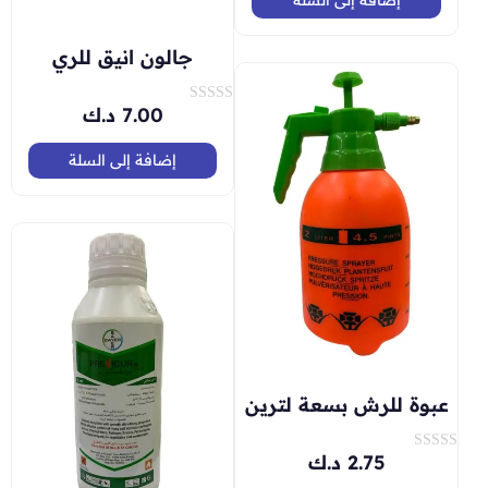
ل
إضافة إلى السلة
ت
ق
ي
جالون انيق للري
ي
م
0
م
7.00
د.ك
ت
ن
م
5
ا
ل
إضافة إلى السلة
ت
ق
ي
ي
م
0
م
ن
5
عبوة للرش بسعة لترين
2.75
د.ك
ت
م